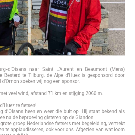
rg-d'Oisans naar Saint L'Aurent en Beaumont (Mens)
Besterd te Tilburg, de Alpe d'Huez is gesponsord door
l d'Ornon zoeken wij nog een sponsor.
et veel wind, afstand 71 km en stijging 2060 m.
d’Huez te fietsen!
d’Oisans heen en weer die bult op. Hij staat bekend als
ee na de beproeving gisteren op de Glandon.
 grote groep Nederlandse fietsers met begeleiding, vertrekt
sen te applaudisseren, ook voor ons. Afgezien van wat loom