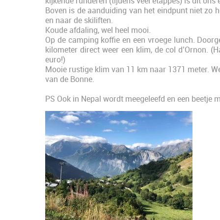
kijkende runderen (tijdens veel etappes) is dit ons 
Boven is de aanduiding van het eindpunt niet zo h
en naar de skiliften.
Koude afdaling, wel heel mooi.
Op de camping koffie en een vroege lunch. Doorg
kilometer direct weer een klim, de col d’Ornon. (
euro!)
Mooie rustige klim van 11 km naar 1371 meter. We
van de Bonne.
PS Ook in Nepal wordt meegeleefd en een beetje m